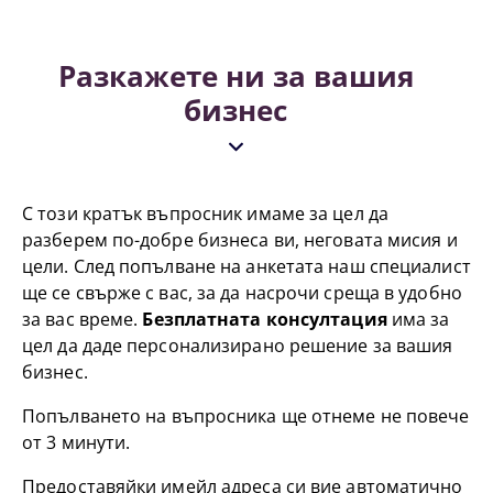
Разкажете ни за вашия
бизнес
С този кратък въпросник имаме за цел да
разберем по-добре бизнеса ви, неговата мисия и
цели. След попълване на анкетата наш специалист
ще се свърже с вас, за да насрочи среща в удобно
за вас време.
Безплатната консултация
има за
цел да даде персонализирано решение за вашия
бизнес.
Попълването на въпросника ще отнеме не повече
от 3 минути.
Предоставяйки имейл адреса си вие автоматично