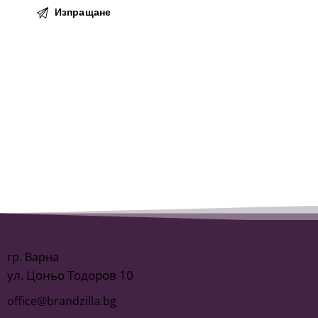
Офис
гр. Варна
ул. Цоньо Тодоров 10
office@brandzilla.bg