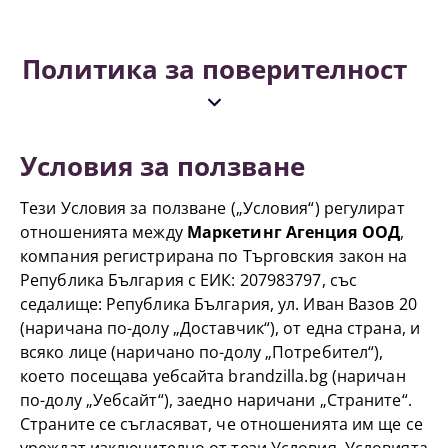
Политика за поверителност
Условия за ползване
Тези Условия за ползване („Условия“) регулират
отношенията между
Маркетинг Агенция ООД
,
компания регистрирана по Търговския закон на
Република България с ЕИК: 207983797, със
седалище: Република България, ул. Иван Вазов 20
(наричана по-долу „Доставчик“), от една страна, и
всяко лице (наричано по-долу „Потребител“),
което посещава уебсайта brandzilla.bg (наричан
по-долу „Уебсайт“), заедно наричани „Страните“.
Страните се съгласяват, че отношенията им ще се