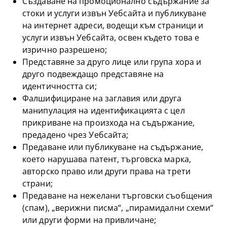
Създаване на промоционално съдържание за
стоки и услуги извън Уебсайта и публикуване
на интернет адреси, водещи към страници и
услуги извън Уебсайта, освен където това е
изрично разрешено;
Представяне за друго лице или група хора и
друго подвеждащо представяне на
идентичността си;
Фалшифициране на заглавия или друга
манипулация на идентификацията с цел
прикриване на произхода на съдържание,
предадено чрез Уебсайта;
Предаване или публикуване на съдържание,
което нарушава патент, търговска марка,
авторско право или други права на трети
страни;
Предаване на нежелани търговски съобщения
(спам), „верижни писма“, „пирамидални схеми“
или други форми на привличане;