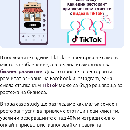
В последните години TikTok се превърна не само в
място за забавление, а в реална възможност за
бизнес развитие
. Докато повечето ресторанти
разчитат основно на Facebook и Instagram, една
смела стъпка към
TikTok
може да бъде решаваща за
растежа на бизнеса.
В това case study ще разгледаме как малък семеен
ресторант успя да привлече стотици нови клиенти,
увеличи резервациите с над 40% и изгради силно
онлайн присъствие, използвайки правилна