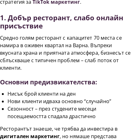
стратегия за
TikTok маркетинг
.
1. Добър ресторант, слабо онлайн
присъствие
Средно голям ресторант с капацитет 70 места се
намира в оживен квартал на Варна. Въпреки
вкусната храна и приятната атмосфера, бизнесът се
сблъскваше с типичен проблем – слаб поток от
клиенти.
Основни предизвикателства:
Нисък брой клиенти на ден
Нови клиенти идваха основно “случайно”
Сезонност – през студените месеци
посещаемостта спадала драстично
Ресторантът знаеше, че трябва да инвестира в
дигитален маркетинг
, но нямаше представа