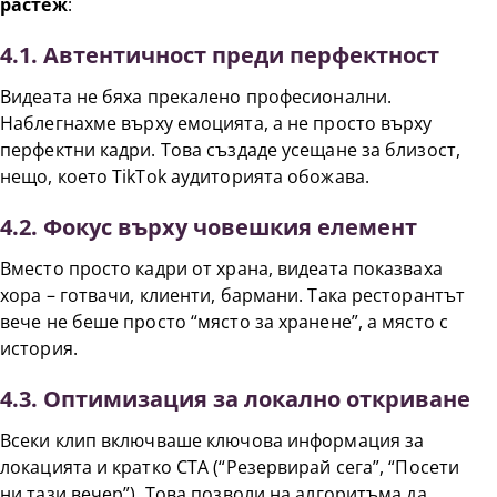
растеж
:
4.1. Автентичност преди перфектност
Видеата не бяха прекалено професионални.
Наблегнахме върху емоцията, а не просто върху
перфектни кадри. Това създаде усещане за близост,
нещо, което TikTok аудиторията обожава.
4.2. Фокус върху човешкия елемент
Вместо просто кадри от храна, видеата показваха
хора – готвачи, клиенти, бармани. Така ресторантът
вече не беше просто “място за хранене”, а място с
история.
4.3. Оптимизация за локално откриване
Всеки клип включваше ключова информация за
локацията и кратко CTA (“Резервирай сега”, “Посети
ни тази вечер”). Това позволи на алгоритъма да