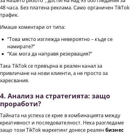
за нашето ризото”, достигна над 95 000 гледания за
48 часа. Без платена реклама. Само органичен TikTok
трафик.
Имаше коментари от типа:
“Това място изглежда невероятно – къде се
намирате?”
“Как мога да направя резервация?”
Така TikTok се превърна в реален канал за
привличане на нови клиенти, а не просто за
харесвания.
4. Анализ на стратегията: защо
проработи?
Тайната на успеха се крие в комбинацията между
креативност и последователност. Нека разгледаме
защо този TikTok маркетинг донесе реален
бизнес