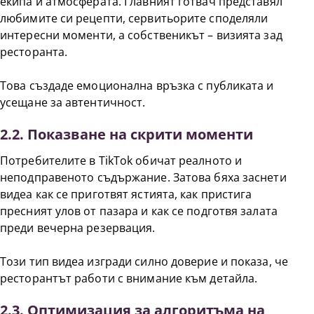
екипа и атмосферата. Главният готвач представял
любимите си рецепти, сервитьорите споделяли
интересни моменти, а собственикът – визията зад
ресторанта.
Това създаде емоционална връзка с публиката и
усещане за автентичност.
2.2. Показване на скрити моменти
Потребителите в TikTok обичат реалното и
неподправеното съдържание. Затова бяха заснети
видеа как се приготвят ястията, как пристига
пресният улов от пазара и как се подготвя залата
преди вечерна резервация.
Този тип видеа изгради силно доверие и показа, че
ресторантът работи с внимание към детайла.
2.3. Оптимизация за алгоритъма на