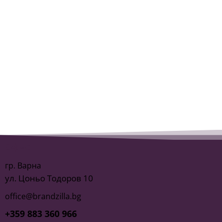
Офис
гр. Варна
ул. Цоньо Тодоров 10
office@brandzilla.bg
+359 883 360 966